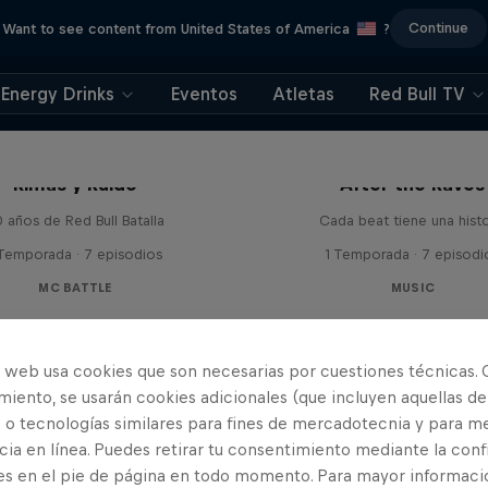
Continue
Want to see content from United States of America
?
Energy Drinks
Eventos
Atletas
Red Bull TV
Rimas y Ruido
After the Raves
 años de Red Bull Batalla
Cada beat tiene una histo
 Temporada · 7 episodios
1 Temporada · 7 episodi
MC BATTLE
MUSIC
o web usa cookies que son necesarias por cuestiones técnicas. 
iento, se usarán cookies adicionales (que incluyen aquellas de
 o tecnologías similares para fines de mercadotecnia y para me
ia en línea. Puedes retirar tu consentimiento mediante la conf
es en el pie de página en todo momento. Para mayor informaci