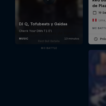
de Pla
19 S
Lima,
Red Bull Batalla Nueva
MC BATT
Historia: 20 Años de Rimas
Pró
Red Bull Batalla
MC BATTLE