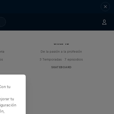
Until 18
ria
De la pasión a la profesión
os
3 Temporadas · 7 episodios
SKATEBOARD
Con tu
jorar tu
iguración
ón,