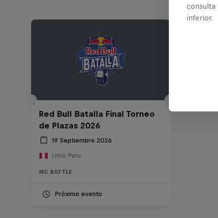
consulta
inferior.
Red Bull Batalla Final Torneo
de Plazas 2026
19 Septiembre 2026
Lima, Peru
MC BATTLE
Próximo evento