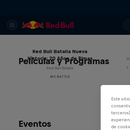
Red Bull Batalla Nueva
Historia: 20 Años de Rimas
Películas y Programas
20
1
Red Bull Batalla
MC BATTLE
Este siti
consentim
terceros)
experienc
Eventos
de cooki