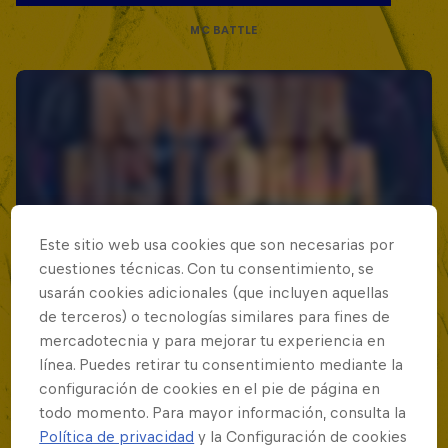
MC BATTLE
Este sitio web usa cookies que son necesarias por
cuestiones técnicas. Con tu consentimiento, se
usarán cookies adicionales (que incluyen aquellas
de terceros) o tecnologías similares para fines de
mercadotecnia y para mejorar tu experiencia en
línea. Puedes retirar tu consentimiento mediante la
configuración de cookies en el pie de página en
todo momento. Para mayor información, consulta la
Política de privacidad
y la Configuración de cookies