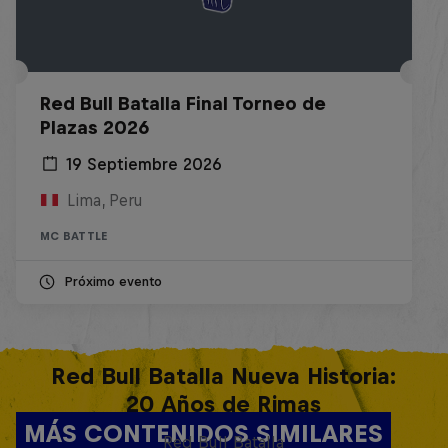
Red Bull Batalla Final Torneo de
Plazas 2026
19 Septiembre 2026
Lima, Peru
MC BATTLE
Próximo evento
Red Bull Batalla Nueva Historia:
20 Años de Rimas
MÁS CONTENIDOS SIMILARES
Red Bull Batalla