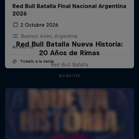
Red Bull Batalla Final Nacional Argentina
2026
2 Octubre 2026
Buenos Aires, Argentina
Red Bull Batalla Nueva Historia:
MC BATTLE
20 Años de Rimas
Tickets a la venta
Red Bull Batalla
MC BATTLE