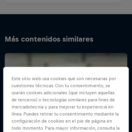
Más contenidos similares
Este sitio web usa cookies que son necesarias por
cuestiones técnicas. Con tu consentimiento, se
usarán cookies adicionales (que incluyen aquellas
de terceros) o tecnologías similares para fines de
mercadotecnia y para mejorar tu experiencia en
línea. Puedes retirar tu consentimiento mediante la
configuración de cookies en el pie de página en
todo momento. Para mayor información, consulta la