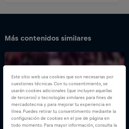
Más contenidos similares
Este sitio web usa cookies que son necesarias por
cuestiones técnicas. Con tu consentimiento, se
usarán cookies adicionales (que incluyen aquellas
de terceros) o tecnologías similares para fines de
mercadotecnia y para mejorar tu experiencia en
línea. Puedes retirar tu consentimiento mediante la
configuración de cookies en el pie de página en
todo momento. Para mayor información, consulta la