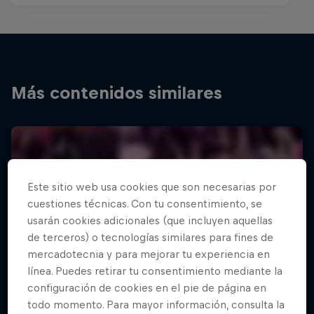
Más contenidos similares
Este sitio web usa cookies que son necesarias por
cuestiones técnicas. Con tu consentimiento, se
usarán cookies adicionales (que incluyen aquellas
de terceros) o tecnologías similares para fines de
mercadotecnia y para mejorar tu experiencia en
línea. Puedes retirar tu consentimiento mediante la
configuración de cookies en el pie de página en
todo momento. Para mayor información, consulta la