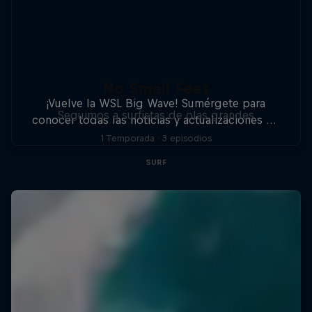
No Small Feat
¡Vuelve la WSL Big Wave! Sumérgete para
Seguimos a surfistas de olas grandes
conocer todas las noticias y actualizaciones de
eventos que necesitas, desde remar en Jaws en
1 Temporada · 3 episodios
Maui hasta remolcar en Nazaré, Portugal.
SURF