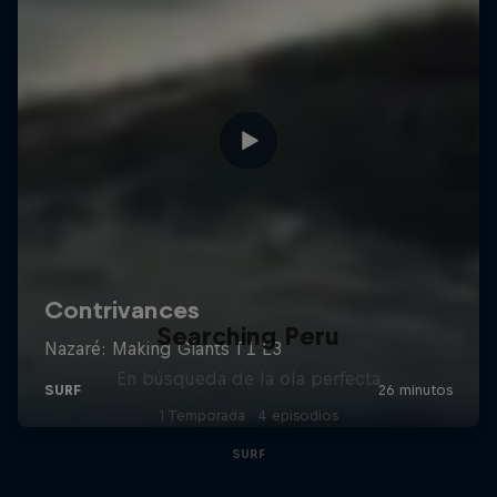
Searching Peru
En búsqueda de la ola perfecta
1 Temporada · 4 episodios
SURF