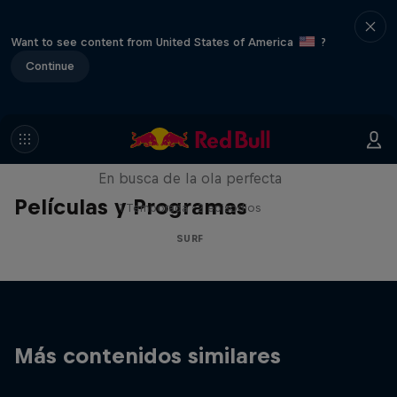
Want to see content from United States of America
?
Continue
Twenty Foot Plus
En busca de la ola perfecta
Películas y Programas
1 Temporada · 2 episodios
SURF
Más contenidos similares