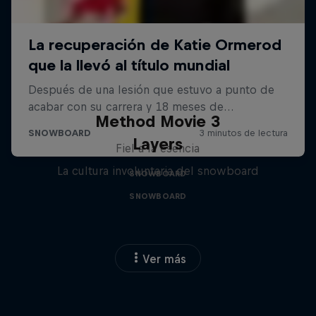
Method Movie 3
Layers
Fiel a la esencia
La cultura involuntaria del snowboard
SNOWBOARD
SNOWBOARD
Ver más