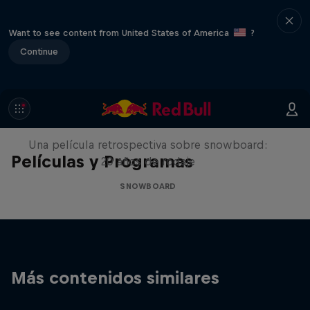
Want to see content from United States of America
?
Continue
Under Black Flag
Una película retrospectiva sobre snowboard:
Películas y Programas
20 años de rodaje
SNOWBOARD
Más contenidos similares