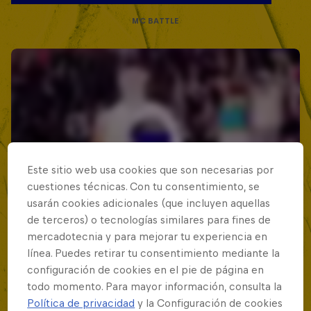
MC BATTLE
Este sitio web usa cookies que son necesarias por
cuestiones técnicas. Con tu consentimiento, se
usarán cookies adicionales (que incluyen aquellas
de terceros) o tecnologías similares para fines de
mercadotecnia y para mejorar tu experiencia en
línea. Puedes retirar tu consentimiento mediante la
configuración de cookies en el pie de página en
todo momento. Para mayor información, consulta la
Política de privacidad
y la Configuración de cookies