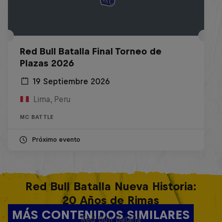
Red Bull Batalla Final Torneo de
Plazas 2026
19 Septiembre 2026
Lima, Peru
MC BATTLE
Próximo evento
Red Bull Batalla Nueva Historia:
20 Años de Rimas
MÁS CONTENIDOS SIMILARES
Red Bull Batalla