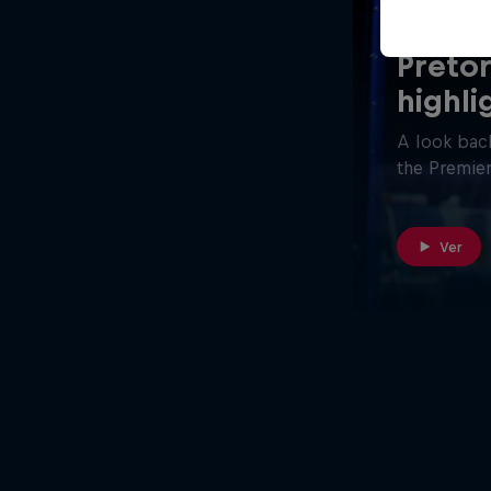
26 minutos
Pretor
highli
A look back
the Premier
Ver