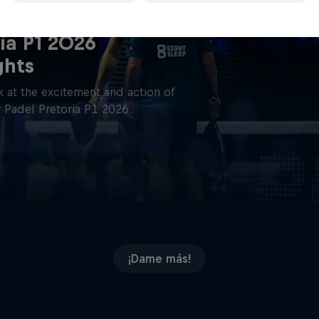
ia P1 2026
ghts
 at the excitement and action of
 Padel Pretoria P1 2026.
¡Dame más!