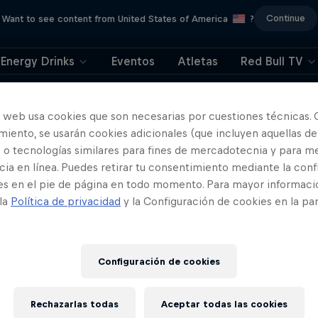
Continue
Want to see content from United States of America
?
Energy Drinks
Eventos
Atletas
Red Bull TV
404
o web usa cookies que son necesarias por cuestiones técnicas. 
iento, se usarán cookies adicionales (que incluyen aquellas de
ya. Lo sentimos. ¿Dó
 o tecnologías similares para fines de mercadotecnia y para me
ia en línea. Puedes retirar tu consentimiento mediante la conf
está la página?
es en el pie de página en todo momento. Para mayor informaci
 la
Política de privacidad
y la Configuración de cookies en la pa
Configuración de cookies
Rechazarlas todas
Aceptar todas las cookies