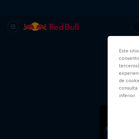
Este siti
consentim
Va
terceros)
experienc
de cooki
consulta
inferior.