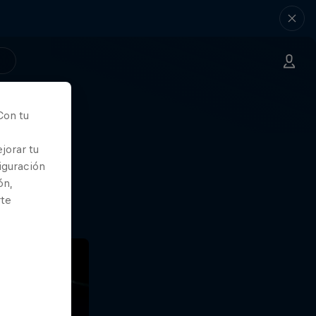
Con tu
nde
jorar tu
iguración
ón,
rte