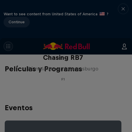
Want to see content from United States of America
?
Continue
Chasing RB7
Películas y Programas
Fórmula Uno en Johannesburgo
F1
Eventos