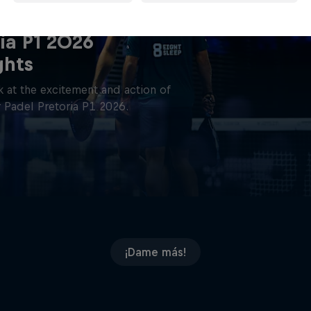
ia P1 2026
ghts
 at the excitement and action of
 Padel Pretoria P1 2026.
¡Dame más!