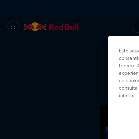
Este siti
consentim
Va
terceros)
experienc
de cooki
consulta
inferior.