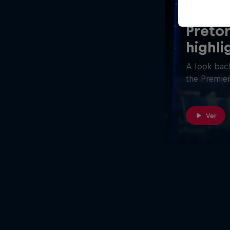
26 minutos
Pretor
highli
A look back
the Premier
Ver