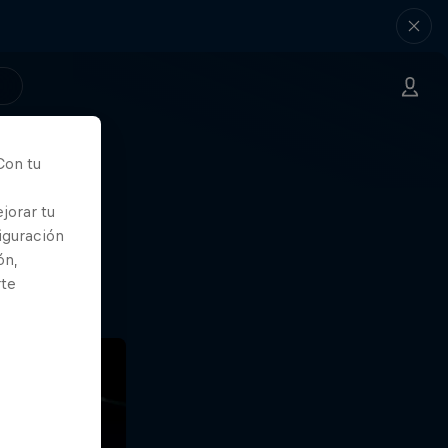
Con tu
nde
jorar tu
iguración
ón,
rte