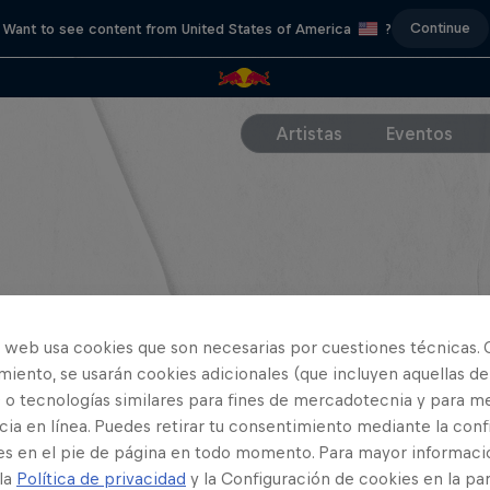
Continue
Want to see content from United States of America
?
Artistas
Eventos
o web usa cookies que son necesarias por cuestiones técnicas. 
iento, se usarán cookies adicionales (que incluyen aquellas de
 o tecnologías similares para fines de mercadotecnia y para me
ia en línea. Puedes retirar tu consentimiento mediante la conf
es en el pie de página en todo momento. Para mayor informaci
 la
Política de privacidad
y la Configuración de cookies en la pa