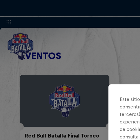
EVENTOS
Este siti
consentim
terceros)
experienc
de cooki
Red Bull Batalla Final Torneo
consulta