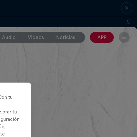
Audio
Videos
Noticias
APP
Con tu
jorar tu
iguración
ón,
rte