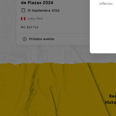
de Plazas 2026
inferior.
19 Septiembre 2026
Lima, Peru
MC BATTLE
Próximo evento
Re
Histo