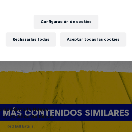
Configuración de cookies
Rechazarlas todas
Aceptar todas las cookies
d Bull Batalla Nueva
MÁS CONTENIDOS SIMILARES
ria: 20 Años de Rimas
Red Bull Batalla