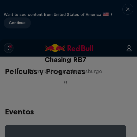
Want to see content from United States of America
?
Continue
Chasing RB7
Películas y Programas
Fórmula Uno en Johannesburgo
F1
Eventos