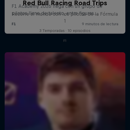
Red Bull Racing Road Trips
Recorre el mundo con los pilotos de la Fórmula
1
3 Temporadas · 10 episodios
F1