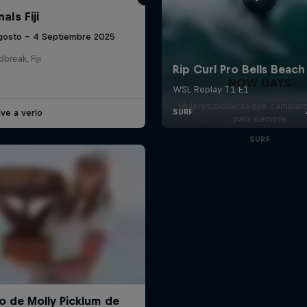
als Fiji
gosto – 4 Septiembre 2025
break, Fiji
NOW DAYS
Mujeres pioneras que cambiaron
ve a verlo
para siempre
SURF