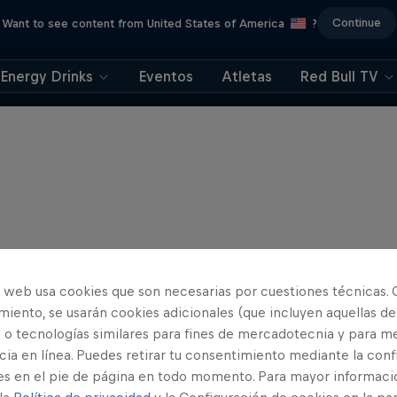
Continue
Want to see content from United States of America
?
Energy Drinks
Eventos
Atletas
Red Bull TV
o web usa cookies que son necesarias por cuestiones técnicas. 
iento, se usarán cookies adicionales (que incluyen aquellas de
 o tecnologías similares para fines de mercadotecnia y para me
ia en línea. Puedes retirar tu consentimiento mediante la conf
es en el pie de página en todo momento. Para mayor informaci