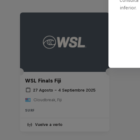
consulta
inferior.
WSL Finals Fiji
27 Agosto – 4 Septiembre 2025
Cloudbreak, Fiji
SURF
Vuelve a verlo