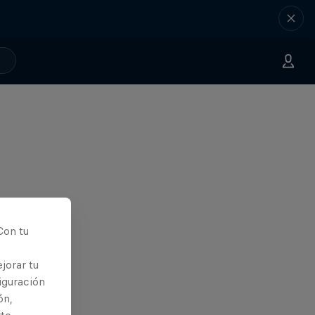
Con tu
jorar tu
iguración
ón,