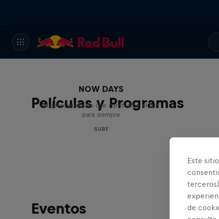
NOW DAYS
Películas y Programas
Mujeres pioneras que cambiaron el surf
para siempre
SURF
Este siti
consentim
terceros)
experienc
Eventos
de cooki