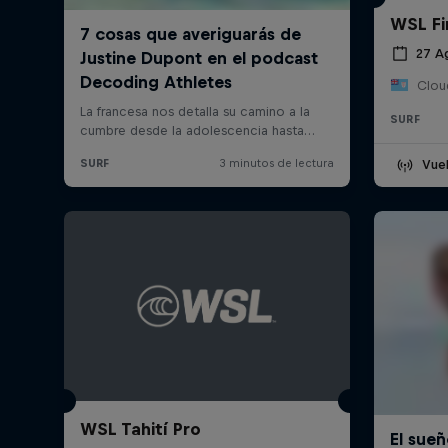
WSL Fin
27 A
Cloud
SURF
Vuel
WSL Tahití Pro