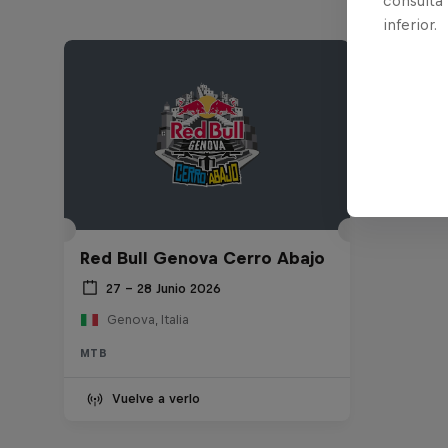
consulta
inferior.
Red Bull Genova Cerro Abajo
27 – 28 Junio 2026
Genova, Italia
MTB
Vuelve a verlo