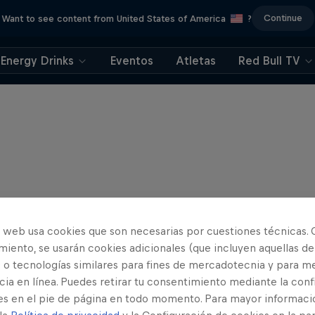
Continue
Want to see content from United States of America
?
Energy Drinks
Eventos
Atletas
Red Bull TV
o web usa cookies que son necesarias por cuestiones técnicas. 
iento, se usarán cookies adicionales (que incluyen aquellas de
 o tecnologías similares para fines de mercadotecnia y para me
ia en línea. Puedes retirar tu consentimiento mediante la conf
es en el pie de página en todo momento. Para mayor informaci