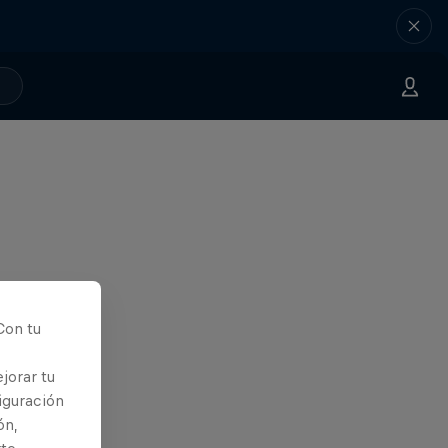
Con tu
jorar tu
iguración
ón,