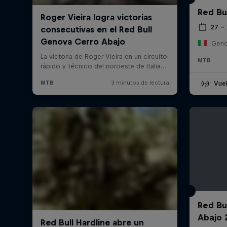
Red Bu
27 – 
Genov
MTB
Vuel
Red Bu
Abajo 