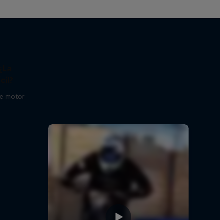
¿La
cil?
de motor