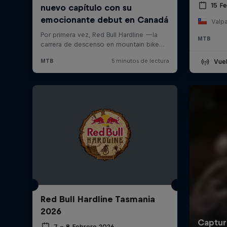
15 F
Valpa
MTB
Vuel
Red Bull Hardline Tasmania
2026
7 – 8 Febrero 2026