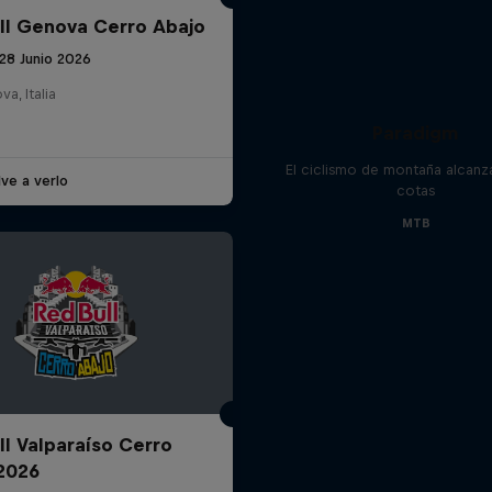
ll Genova Cerro Abajo
28 Junio 2026
a, Italia
Paradigm
El ciclismo de montaña alcanz
ve a verlo
cotas
MTB
ll Valparaíso Cerro
2026