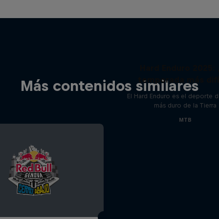
Hard Enduro 2025: 
temporada más difí
Más contenidos similares
El Hard Enduro es el deporte 
más duro de la Tierra
MTB