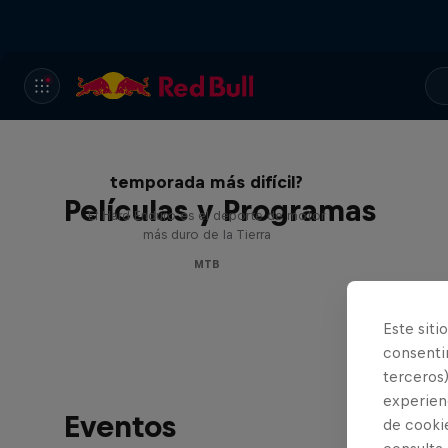
Hard Enduro 2025: ¿La
temporada más difícil?
Películas y Programas
El Hard Enduro es el deporte de motor
más duro de la Tierra
MTB
Este siti
consentim
terceros)
experienc
Eventos
de cooki