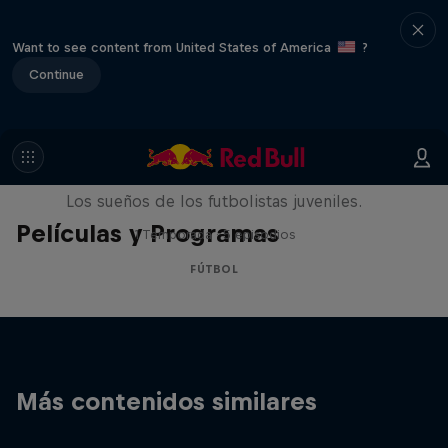
Want to see content from United States of America
?
Continue
Signed or Released
Los sueños de los futbolistas juveniles.
Películas y Programas
1 Temporada · 5 episodios
FÚTBOL
Más contenidos similares