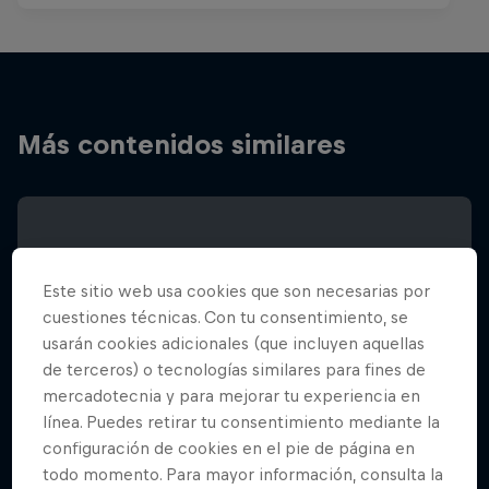
Más contenidos similares
Este sitio web usa cookies que son necesarias por
cuestiones técnicas. Con tu consentimiento, se
usarán cookies adicionales (que incluyen aquellas
de terceros) o tecnologías similares para fines de
mercadotecnia y para mejorar tu experiencia en
línea. Puedes retirar tu consentimiento mediante la
configuración de cookies en el pie de página en
todo momento. Para mayor información, consulta la