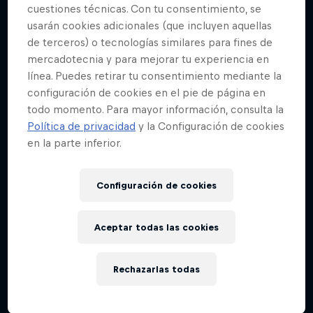
cuestiones técnicas. Con tu consentimiento, se
Felix Baumgartner: Born to Fly
usarán cookies adicionales (que incluyen aquellas
de terceros) o tecnologías similares para fines de
La increíble vida más allá de los límites de Felix
mercadotecnia y para mejorar tu experiencia en
Baumgartner.
línea. Puedes retirar tu consentimiento mediante la
SALTOS BASE
configuración de cookies en el pie de página en
todo momento. Para mayor información, consulta la
Política de privacidad
y la Configuración de cookies
en la parte inferior.
Configuración de cookies
Aceptar todas las cookies
Rechazarlas todas