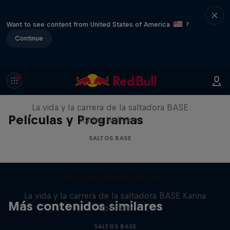
Want to see content from United States of America
?
Continue
20 Seconds of Joy
La vida y la carrera de la saltadora BASE
Películas y Programas
Karina Hollekim
SALTOS BASE
20 Seconds of Joy
La vida y la carrera de la saltadora BASE Karina
Más contenidos similares
Hollekim
SALTOS BASE