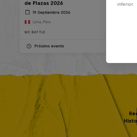
de Plazas 2026
inferior.
19 Septiembre 2026
Lima, Peru
MC BATTLE
Próximo evento
Re
Histo