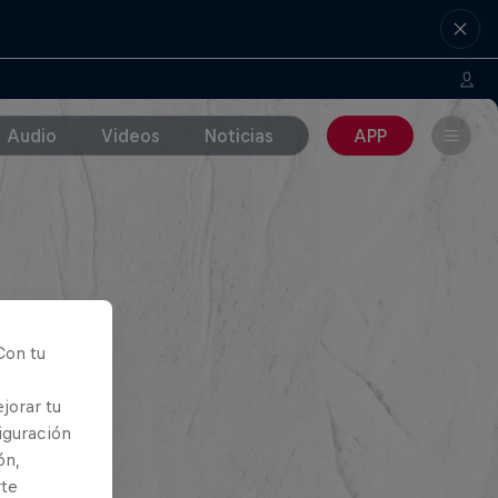
Audio
Videos
Noticias
APP
Con tu
jorar tu
iguración
ón,
rte