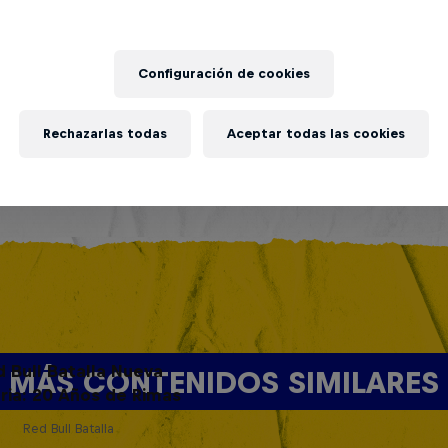
Configuración de cookies
Rechazarlas todas
Aceptar todas las cookies
d Bull Batalla Nueva
MÁS CONTENIDOS SIMILARES
ria: 20 Años de Rimas
Red Bull Batalla