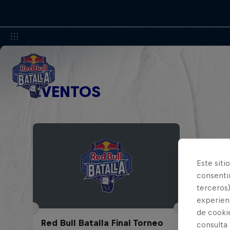
EVENTOS
Este siti
consentim
terceros)
experienc
de cooki
Red Bull Batalla Final Torneo
consulta