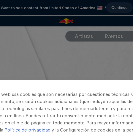
Continue
Want to see content from United States of America
?
Artistas
Eventos
o web usa cookies que son necesarias por cuestiones técnicas. 
iento, se usarán cookies adicionales (que incluyen aquellas de
 o tecnologías similares para fines de mercadotecnia y para me
ia en línea. Puedes retirar tu consentimiento mediante la conf
es en el pie de página en todo momento. Para mayor informaci
 la
Política de privacidad
y la Configuración de cookies en la pa