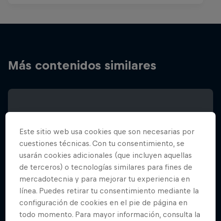
Más contenidos similares
Este sitio web usa cookies que son necesarias por
cuestiones técnicas. Con tu consentimiento, se
usarán cookies adicionales (que incluyen aquellas
de terceros) o tecnologías similares para fines de
mercadotecnia y para mejorar tu experiencia en
línea. Puedes retirar tu consentimiento mediante la
configuración de cookies en el pie de página en
todo momento. Para mayor información, consulta la