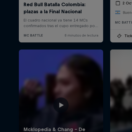
2 Oc
Bueno
MC BATT
Tick