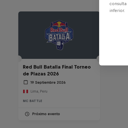
consulta
inferior.
Red Bull Batalla Final Torneo
de Plazas 2026
19 Septiembre 2026
Lima, Peru
MC BATTLE
Próximo evento