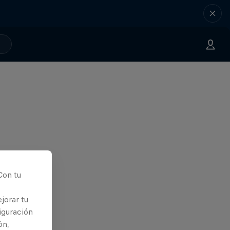
Con tu
jorar tu
iguración
ón,