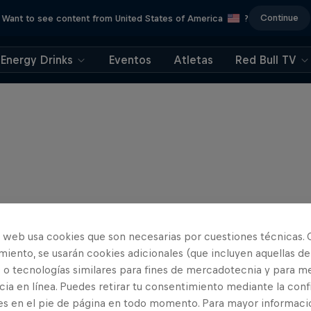
Continue
Want to see content from United States of America
?
Energy Drinks
Eventos
Atletas
Red Bull TV
o web usa cookies que son necesarias por cuestiones técnicas. 
iento, se usarán cookies adicionales (que incluyen aquellas de
 o tecnologías similares para fines de mercadotecnia y para me
ia en línea. Puedes retirar tu consentimiento mediante la conf
es en el pie de página en todo momento. Para mayor informaci