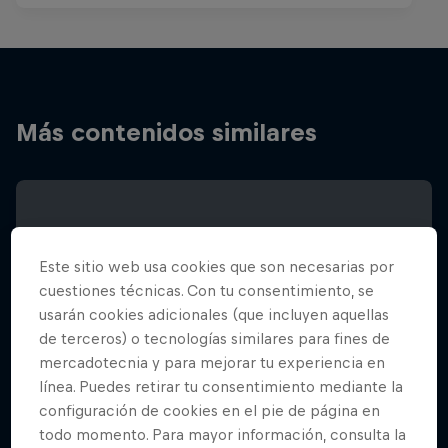
Más contenidos similares
Este sitio web usa cookies que son necesarias por
cuestiones técnicas. Con tu consentimiento, se
usarán cookies adicionales (que incluyen aquellas
de terceros) o tecnologías similares para fines de
mercadotecnia y para mejorar tu experiencia en
línea. Puedes retirar tu consentimiento mediante la
configuración de cookies en el pie de página en
todo momento. Para mayor información, consulta la