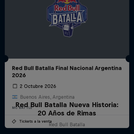
Red Bull Batalla Final Nacional Argentina
2026
2 Octubre 2026
Buenos Aires, Argentina
Red Bull Batalla Nueva Historia:
MC BATTLE
20 Años de Rimas
Tickets a la venta
Red Bull Batalla