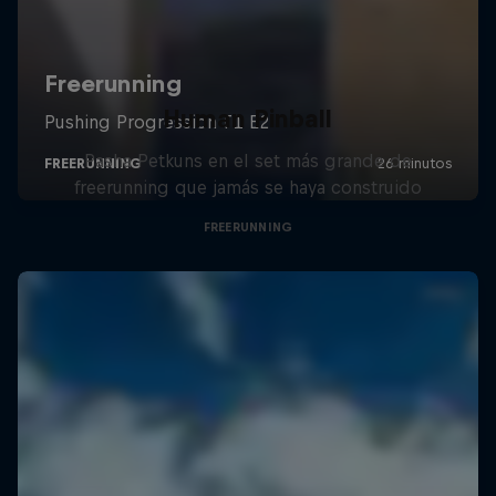
Human Pinball
Pasha Petkuns en el set más grande de
freerunning que jamás se haya construido
FREERUNNING