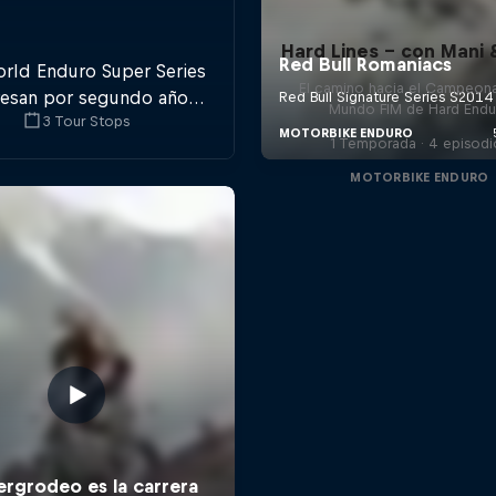
Hard Lines - con Mani 
orld Enduro Super Series
El camino hacia el Campeon
resan por segundo año
Mundo FIM de Hard Endu
3 Tour Stops
secutivo pasando por
1 Temporada · 4 episodi
 países de Europa. No
pierdas detalle.
MOTORBIKE ENDURO