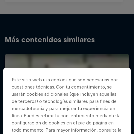
Más contenidos similares
Este sitio web usa cookies que son necesarias por
cuestiones técnicas. Con tu consentimiento, se
usarán cookies adicionales (que incluyen aquellas
de terceros) o tecnologías similares para fines de
mercadotecnia y para mejorar tu experiencia en
línea. Puedes retirar tu consentimiento mediante la
configuración de cookies en el pie de página en
todo momento. Para mayor información, consulta la