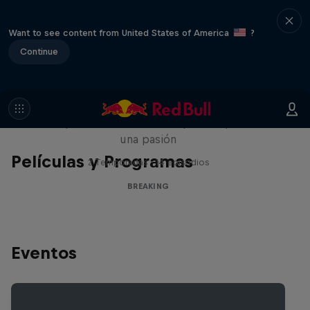
Want to see content from United States of America
?
Continue
Break'n Reality
B-Boys de todo el mundo que comparten
una pasión
Películas y Programas
2 Temporadas · 14 episodios
BREAKING
Eventos