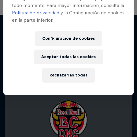
todo momento. Para mayor información, consulta la
Política de privacidad
y la Configuración de cookies
Beyond the Dance
en la parte inferior.
Break'n Reality
De sus ciudades natales a la escena nacional
B-Boys de todo el mundo que comparten una
Más contenidos similares
Configuración de cookies
pasión
1 Temporada · 3 episodios
2 Temporadas · 14 episodios
BAILE
Aceptar todas las cookies
BREAKING
Rechazarlas todas