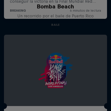
Bomba Beach
Un recorrido por el baile de Puerto Rico
BAILE