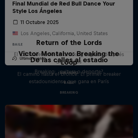
Final Mundial de Red Bull Dance Your
Style Los Ángeles
11 Octubre 2025
Los Angeles, California, United States
Return of the Lords
BAILE
Victor Montalvo: Breaking the
El icónico evento de breaking regresa después
De las calles al estadio
Último evento
Loop
de 20 años
Breaking: ¿cultura o deporte?
BREAKING
El camino hasta el bronce: El primer breaker
estadounidense que gana en París
BAILE
BREAKING