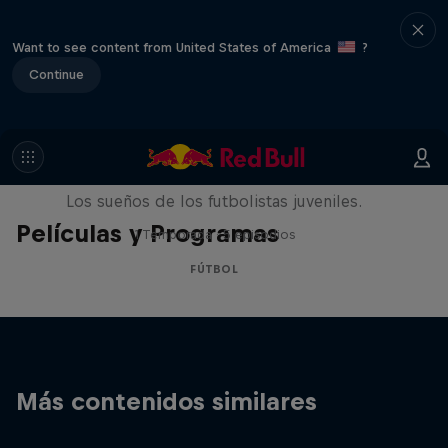
Want to see content from United States of America
?
Continue
Signed or Released
Los sueños de los futbolistas juveniles.
Películas y Programas
1 Temporada · 5 episodios
FÚTBOL
Más contenidos similares