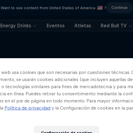
Continue
Want to see content from United States of America
?
Energy Drinks
Eventos
Atletas
Red Bull TV
o web usa cookies que son necesarias por cuestiones técnicas. 
Más contenidos similares
iento, se usarán cookies adicionales (que incluyen aquellas de
 o tecnologías similares para fines de mercadotecnia y para me
ia en línea. Puedes retirar tu consentimiento mediante la conf
es en el pie de página en todo momento. Para mayor informaci
 la
Política de privacidad
y la Configuración de cookies en la pa
Configuración de cookies