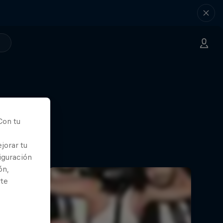
Con tu
jorar tu
iguración
ón,
rte