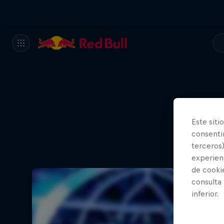
Este siti
consentim
terceros)
experienc
de cooki
consulta
inferior.