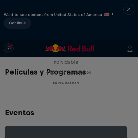
Want to see content from United States of America
?
Continue
Rob Warner’s Wild Rides
Seis países, cuatro continentes y una aventura
inolvidable.
Películas y Programas
1 Temporada · 6 episodios
EXPLORATION
Eventos