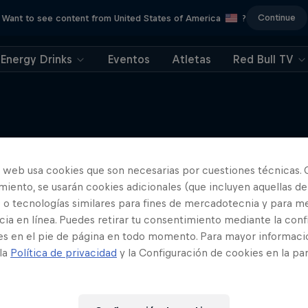
Continue
Want to see content from United States of America
?
Energy Drinks
Eventos
Atletas
Red Bull TV
Bang on Time
o web usa cookies que son necesarias por cuestiones técnicas. 
Más contenidos similares
iento, se usarán cookies adicionales (que incluyen aquellas de
a de wingsuit y esquí de Marco
 o tecnologías similares para fines de mercadotecnia y para me
ltenspiel y Nico Porteous
ia en línea. Puedes retirar tu consentimiento mediante la conf
ESQUÍ
es en el pie de página en todo momento. Para mayor informaci
 la
Política de privacidad
y la Configuración de cookies en la pa