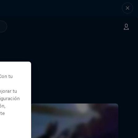
Con tu
jorar tu
iguración
ón,
rte