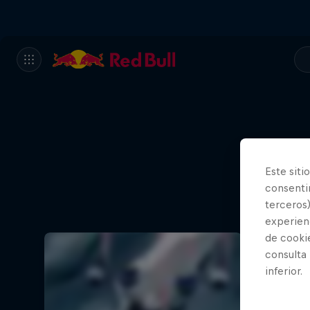
Este siti
consentim
Películ
terceros)
Wa
experienc
de cooki
consulta
inferior.