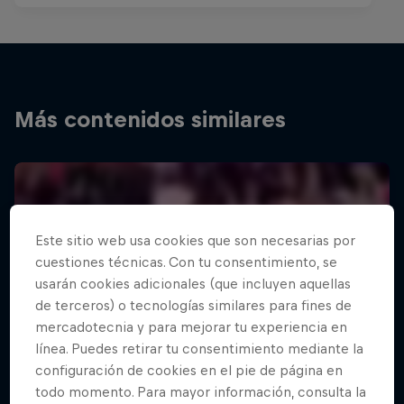
Más contenidos similares
Este sitio web usa cookies que son necesarias por
cuestiones técnicas. Con tu consentimiento, se
usarán cookies adicionales (que incluyen aquellas
de terceros) o tecnologías similares para fines de
mercadotecnia y para mejorar tu experiencia en
línea. Puedes retirar tu consentimiento mediante la
configuración de cookies en el pie de página en
todo momento. Para mayor información, consulta la