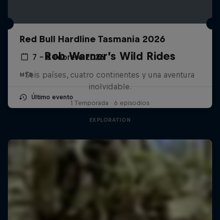
Red Bull Hardline Tasmania 2026
Rob Warner’s Wild Rides
7 – 8 Febrero 2026
Seis países, cuatro continentes y una aventura
MTB
inolvidable.
Último evento
1 Temporada · 6 episodios
EXPLORATION