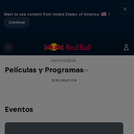
Want to see content from United States of America
?
Continue
Rob Warner’s Wild Rides
Seis países, cuatro continentes y una aventura
inolvidable.
Películas y Programas
1 Temporada · 6 episodios
EXPLORATION
Eventos