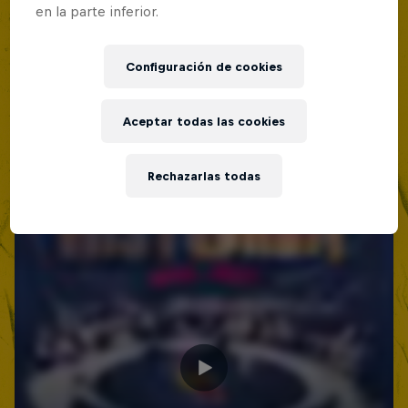
Lima, Peru
en la parte inferior.
MC BATTLE
Configuración de cookies
Próximo evento
Aceptar todas las cookies
Rechazarlas todas