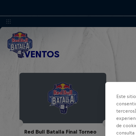
EVENTOS
Este siti
consentim
terceros)
experienc
de cooki
Red Bull Batalla Final Torneo
consulta