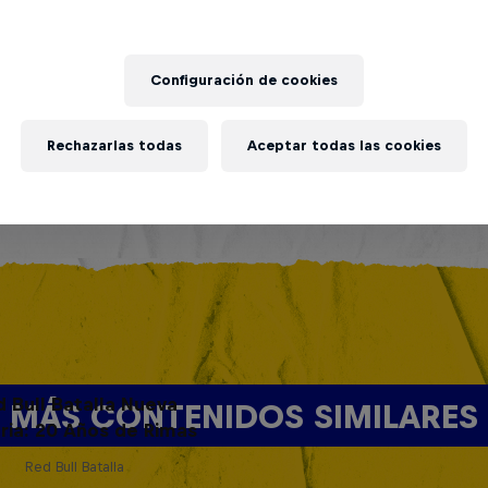
Configuración de cookies
Rechazarlas todas
Aceptar todas las cookies
d Bull Batalla Nueva
MÁS CONTENIDOS SIMILARES
ria: 20 Años de Rimas
Red Bull Batalla