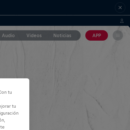
Audio
Videos
Noticias
APP
Con tu
jorar tu
iguración
ón,
rte