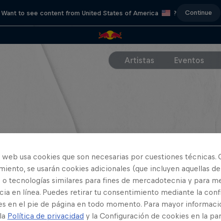
Continue
Want to see content from United States of America
?
Artistas
Eventos
o web usa cookies que son necesarias por cuestiones técnicas. 
iento, se usarán cookies adicionales (que incluyen aquellas de
 o tecnologías similares para fines de mercadotecnia y para me
ia en línea. Puedes retirar tu consentimiento mediante la conf
es en el pie de página en todo momento. Para mayor informaci
 la
Política de privacidad
y la Configuración de cookies en la pa