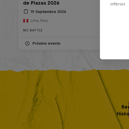
de Plazas 2026
inferior.
19 Septiembre 2026
Lima, Peru
MC BATTLE
Próximo evento
Re
Histo