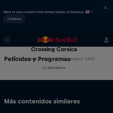
Want to see content from United States of America
?
Continue
Crossing Corsica
Películas y Programas
La búsqueda del legendario sendero GR20.
ULTRARUNNING
Más contenidos similares