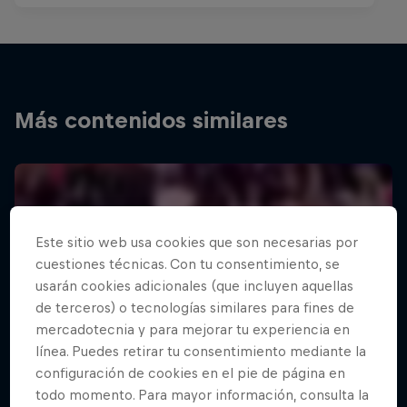
Más contenidos similares
Este sitio web usa cookies que son necesarias por
cuestiones técnicas. Con tu consentimiento, se
usarán cookies adicionales (que incluyen aquellas
de terceros) o tecnologías similares para fines de
mercadotecnia y para mejorar tu experiencia en
línea. Puedes retirar tu consentimiento mediante la
configuración de cookies en el pie de página en
todo momento. Para mayor información, consulta la