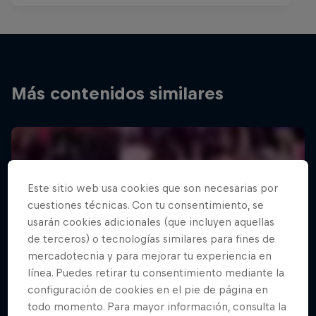
Más contenidos similares
Este sitio web usa cookies que son necesarias por
cuestiones técnicas. Con tu consentimiento, se
usarán cookies adicionales (que incluyen aquellas
de terceros) o tecnologías similares para fines de
mercadotecnia y para mejorar tu experiencia en
línea. Puedes retirar tu consentimiento mediante la
configuración de cookies en el pie de página en
todo momento. Para mayor información, consulta la