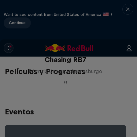
Want to see content from United States of America
?
Continue
Chasing RB7
Películas y Programas
Fórmula Uno en Johannesburgo
F1
Eventos