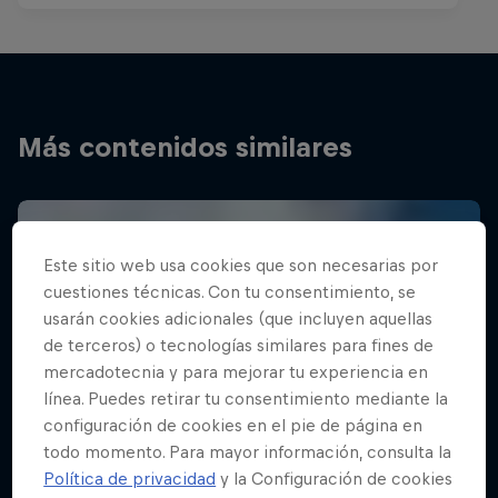
Más contenidos similares
Este sitio web usa cookies que son necesarias por
cuestiones técnicas. Con tu consentimiento, se
usarán cookies adicionales (que incluyen aquellas
de terceros) o tecnologías similares para fines de
mercadotecnia y para mejorar tu experiencia en
línea. Puedes retirar tu consentimiento mediante la
configuración de cookies en el pie de página en
todo momento. Para mayor información, consulta la
Política de privacidad
y la Configuración de cookies