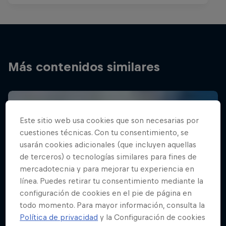
Más contenidos similares
Este sitio web usa cookies que son necesarias por
cuestiones técnicas. Con tu consentimiento, se
usarán cookies adicionales (que incluyen aquellas
de terceros) o tecnologías similares para fines de
mercadotecnia y para mejorar tu experiencia en
línea. Puedes retirar tu consentimiento mediante la
configuración de cookies en el pie de página en
todo momento. Para mayor información, consulta la
Política de privacidad
y la Configuración de cookies