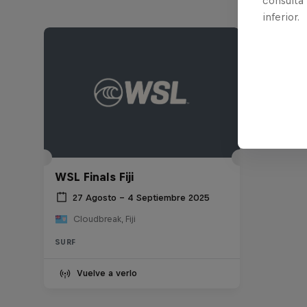
consulta
inferior.
WSL Finals Fiji
27 Agosto – 4 Septiembre 2025
Cloudbreak, Fiji
SURF
Vuelve a verlo