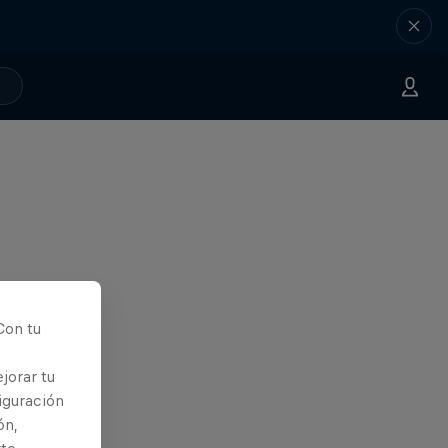
Con tu
jorar tu
iguración
ón,