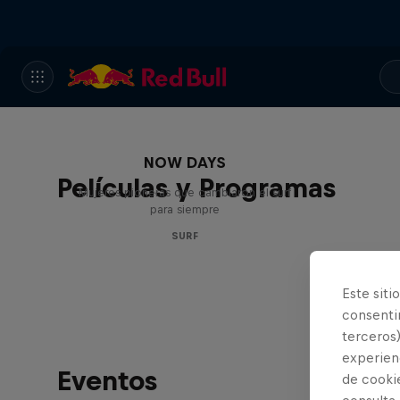
NOW DAYS
Películas y Programas
Mujeres pioneras que cambiaron el surf
para siempre
SURF
Este siti
consentim
terceros)
experienc
Eventos
de cooki