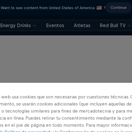
Continue
Want to see content from United States of America
?
Energy Drinks
Eventos
Atletas
Red Bull TV
o web usa cookies que son necesarias por cuestiones técnicas. 
iento, se usarán cookies adicionales (que incluyen aquellas de
 o tecnologías similares para fines de mercadotecnia y para me
ia en línea. Puedes retirar tu consentimiento mediante la conf
es en el pie de página en todo momento. Para mayor informaci