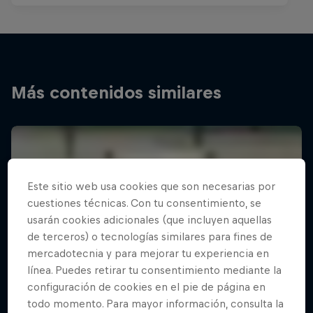
Más contenidos similares
Este sitio web usa cookies que son necesarias por
cuestiones técnicas. Con tu consentimiento, se
usarán cookies adicionales (que incluyen aquellas
de terceros) o tecnologías similares para fines de
mercadotecnia y para mejorar tu experiencia en
línea. Puedes retirar tu consentimiento mediante la
configuración de cookies en el pie de página en
todo momento. Para mayor información, consulta la