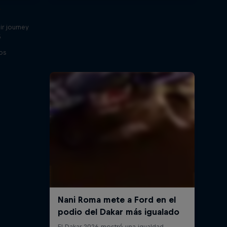
r
ir journey
5
os