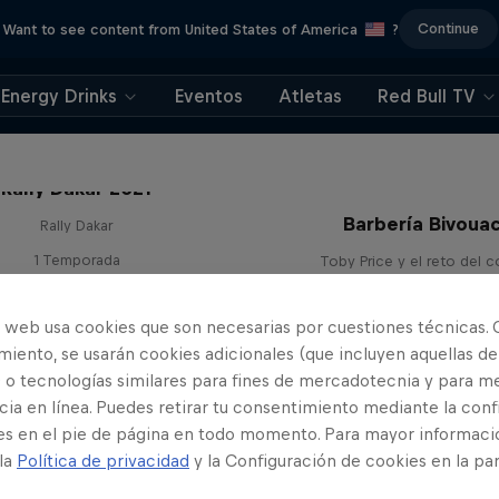
Continue
Want to see content from United States of America
?
Energy Drinks
Eventos
Atletas
Red Bull TV
Rally Dakar 2021
Barbería Bivoua
Rally Dakar
1 Temporada
Toby Price y el reto del c
RAID
RAID
o web usa cookies que son necesarias por cuestiones técnicas. 
iento, se usarán cookies adicionales (que incluyen aquellas de
 o tecnologías similares para fines de mercadotecnia y para me
ia en línea. Puedes retirar tu consentimiento mediante la conf
es en el pie de página en todo momento. Para mayor informaci
 la
Política de privacidad
y la Configuración de cookies en la pa