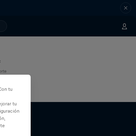
c
orte
Con tu
jorar tu
iguración
ón,
rte