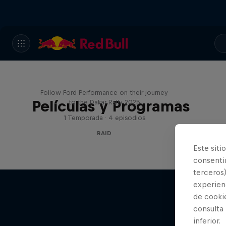
Journey to Dakar
Follow Ford Performance on their journey
Películas y Programas
to the Dakar Rally 2025
1 Temporada · 4 episodios
RAID
Este siti
consentim
terceros)
experienc
de cooki
consulta
inferior.