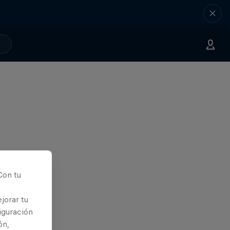
Con tu
jorar tu
iguración
ón,