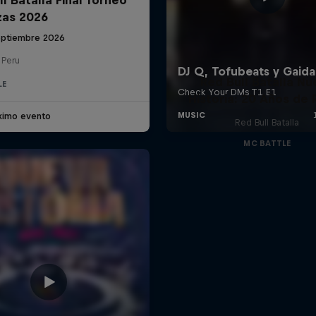
zas 2026
eptiembre 2026
 Peru
Red Bull Batalla Nu
LE
Historia: 20 Años de 
ximo evento
Red Bull Batalla
MC BATTLE