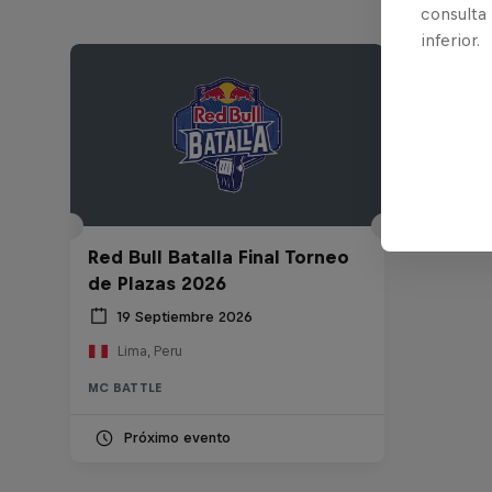
consulta
inferior.
Red Bull Batalla Final Torneo
de Plazas 2026
19 Septiembre 2026
Lima, Peru
MC BATTLE
Próximo evento