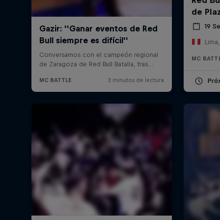
de Pla
19 S
Lima,
MC BATT
Pró