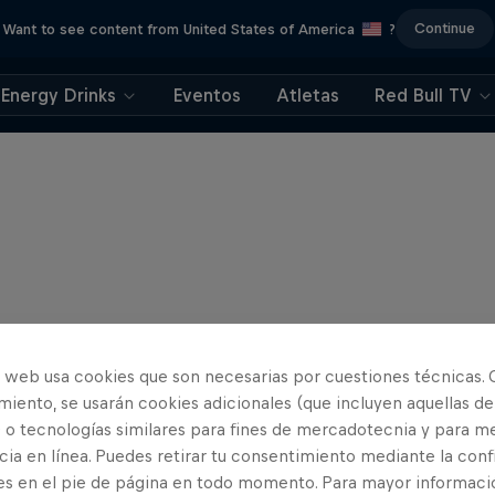
Continue
Want to see content from United States of America
?
Energy Drinks
Eventos
Atletas
Red Bull TV
o web usa cookies que son necesarias por cuestiones técnicas. 
iento, se usarán cookies adicionales (que incluyen aquellas de
 o tecnologías similares para fines de mercadotecnia y para me
ia en línea. Puedes retirar tu consentimiento mediante la conf
es en el pie de página en todo momento. Para mayor informaci