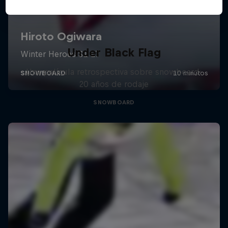
Under Black Flag
Una película retrospectiva sobre snowboard:
20 años de rodaje
SNOWBOARD