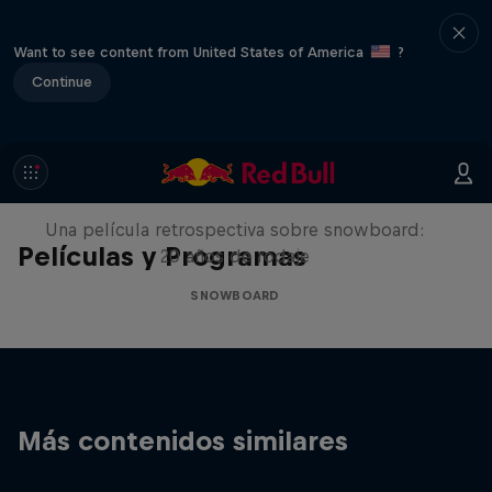
Want to see content from United States of America
?
Continue
Under Black Flag
Una película retrospectiva sobre snowboard:
Películas y Programas
20 años de rodaje
SNOWBOARD
Más contenidos similares