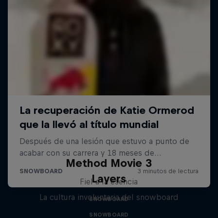
Method Movie 3
Layers
Fiel a la esencia
La cultura involuntaria del snowboard
SNOWBOARD
SNOWBOARD