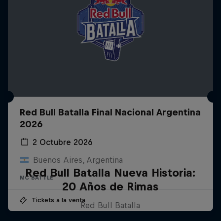
Red Bull Batalla Final Nacional Argentina
2026
2 Octubre 2026
Buenos Aires, Argentina
Red Bull Batalla Nueva Historia:
MC BATTLE
20 Años de Rimas
Tickets a la venta
Red Bull Batalla