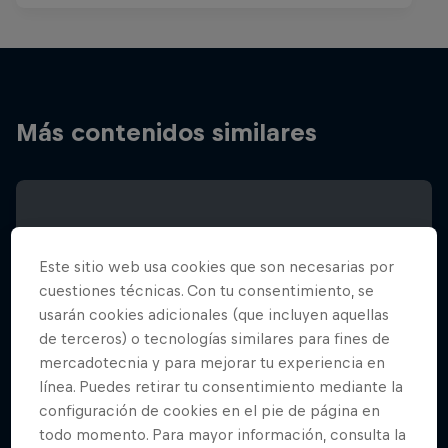
Más contenidos similares
Este sitio web usa cookies que son necesarias por
cuestiones técnicas. Con tu consentimiento, se
usarán cookies adicionales (que incluyen aquellas
de terceros) o tecnologías similares para fines de
mercadotecnia y para mejorar tu experiencia en
línea. Puedes retirar tu consentimiento mediante la
configuración de cookies en el pie de página en
todo momento. Para mayor información, consulta la