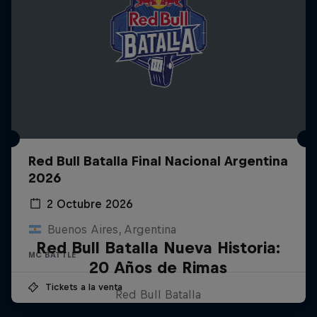
Red Bull Batalla Final Nacional Argentina
2026
2 Octubre 2026
Buenos Aires, Argentina
Red Bull Batalla Nueva Historia:
MC BATTLE
20 Años de Rimas
Tickets a la venta
Red Bull Batalla