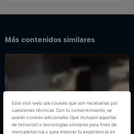
Más contenidos similares
Este sitio web usa cookies que son necesarias por
cuestiones técnicas. Con tu consentimiento, se
usarán cookies adicionales (que incluyen aquellas
de terceros) o tecnologías similares para fines de
mercadotecnia y para mejorar tu experiencia en