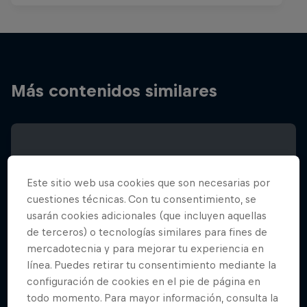
Más contenidos similares
Este sitio web usa cookies que son necesarias por
cuestiones técnicas. Con tu consentimiento, se
usarán cookies adicionales (que incluyen aquellas
de terceros) o tecnologías similares para fines de
mercadotecnia y para mejorar tu experiencia en
línea. Puedes retirar tu consentimiento mediante la
configuración de cookies en el pie de página en
todo momento. Para mayor información, consulta la