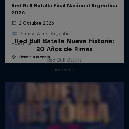
Red Bull Batalla Final Nacional Argentina
2026
2 Octubre 2026
Buenos Aires, Argentina
Red Bull Batalla Nueva Historia:
MC BATTLE
20 Años de Rimas
Tickets a la venta
Red Bull Batalla
MC BATTLE