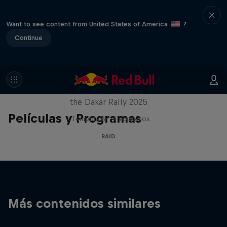
Want to see content from United States of America
?
Continue
Journey to Dakar
Follow Ford Performance on their journey to
the Dakar Rally 2025
Películas y Programas
1 Temporada · 4 episodios
RAID
Más contenidos similares